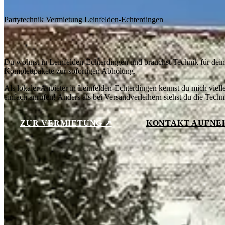
Partytechnik Vermietung Leinfelden-Echterdingen
Veranstaltungstechnik mieten in Leinfeld
Du wohnst in Leinfelden-Echterdingen und brauchst Technik für deine 
Komplettpakete zur sofortigen Abholung.
Als lokaler Anbieter in Leinfelden-Echterdingen kennst du mich vielle
einfach anrufen! Anders als bei Versandverleihern siehst du die Tec
ZUR VERMIETUNG ↗
KONTAKT AUFNE