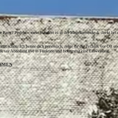
en-Echterdingen
Party? Perfekt – mein Standort ist in der Magellanstraße 4, direkt be
icht schon. Ich berate dich persönlich, zeige dir die Technik vor Ort u
hnik vor Abholung live in Funktion und bekommst eine Einweisung.
HMEN